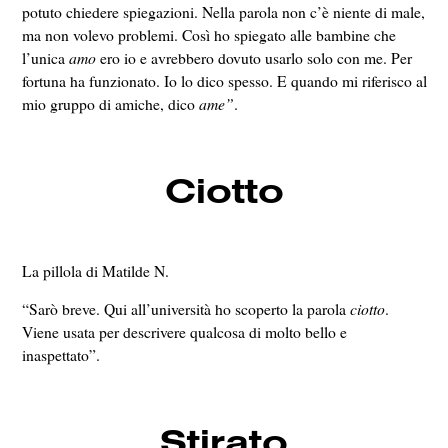
potuto chiedere spiegazioni. Nella parola non c’è niente di male,
ma non volevo problemi. Così ho spiegato alle bambine che
l’unica
amo
ero io e avrebbero dovuto usarlo solo con me. Per
fortuna ha funzionato. Io lo dico spesso. E quando mi riferisco al
mio gruppo di amiche, dico
ame”
.
Ciotto
La pillola di Matilde N.
“Sarò breve. Qui all’università ho scoperto la parola
ciotto
.
Viene usata per descrivere qualcosa di molto bello e
inaspettato”.
Stirato