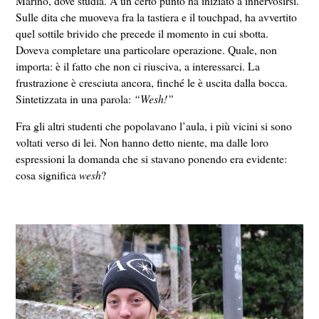
Marino, dove studia. A un certo punto ha iniziato a innervosirsi.
Sulle dita che muoveva fra la tastiera e il touchpad, ha avvertito
quel sottile brivido che precede il momento in cui sbotta.
Doveva completare una particolare operazione. Quale, non
importa: è il fatto che non ci riusciva, a interessarci. La
frustrazione è cresciuta ancora, finché le è uscita dalla bocca.
Sintetizzata in una parola:
“Wesh!”
Fra gli altri studenti che popolavano l’aula, i più vicini si sono
voltati verso di lei. Non hanno detto niente, ma dalle loro
espressioni la domanda che si stavano ponendo era evidente:
cosa significa
wesh
?