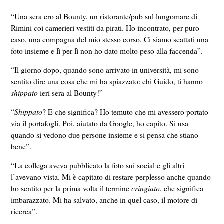
“Una sera ero al Bounty, un ristorante/pub sul lungomare di
Rimini coi camerieri vestiti da pirati. Ho incontrato, per puro
caso, una compagna del mio stesso corso. Ci siamo scattati una
foto insieme e lì per lì non ho dato molto peso alla faccenda”.
“Il giorno dopo, quando sono arrivato in università, mi sono
sentito dire una cosa che mi ha spiazzato: ehi Guido, ti hanno
shippato
ieri sera al Bounty!”
“
Shippato
? E che significa? Ho temuto che mi avessero portato
via il portafogli. Poi, aiutato da Google, ho capito. Si usa
quando si vedono due persone insieme e si pensa che stiano
bene”.
“La collega aveva pubblicato la foto sui social e gli altri
l’avevano vista. Mi è capitato di restare perplesso anche quando
ho sentito per la prima volta il termine
cringiato
, che significa
imbarazzato. Mi ha salvato, anche in quel caso, il motore di
ricerca”.