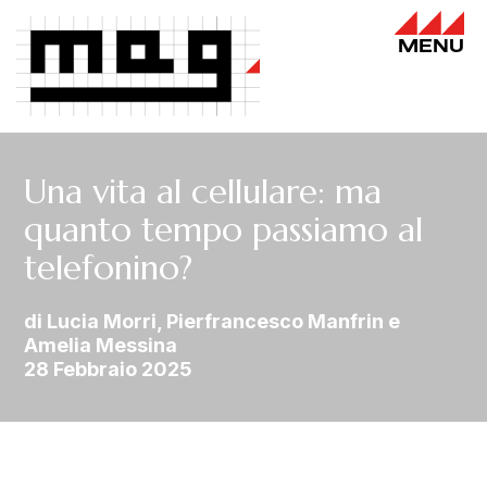
MENU
Una vita al cellulare: ma
quanto tempo passiamo al
telefonino?
di Lucia Morri, Pierfrancesco Manfrin e
Amelia Messina
28 Febbraio 2025