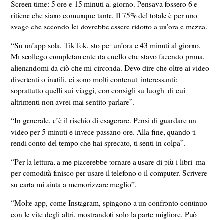
Screen time: 5 ore e 15 minuti al giorno. Pensava fossero 6 e
ritiene che siano comunque tante. Il 75% del totale è per uno
svago che secondo lei dovrebbe essere ridotto a un’ora e mezza.
“Su un’app sola, TikTok, sto per un’ora e 43 minuti al giorno.
Mi scollego completamente da quello che stavo facendo prima,
alienandomi da ciò che mi circonda. Devo dire che oltre ai video
divertenti o inutili, ci sono molti contenuti interessanti:
soprattutto quelli sui viaggi, con consigli su luoghi di cui
altrimenti non avrei mai sentito parlare”.
“In generale, c’è il rischio di esagerare. Pensi di guardare un
video per 5 minuti e invece passano ore. Alla fine, quando ti
rendi conto del tempo che hai sprecato, ti senti in colpa”.
“Per la lettura, a me piacerebbe tornare a usare di più i libri, ma
per comodità finisco per usare il telefono o il computer. Scrivere
su carta mi aiuta a memorizzare meglio”.
“Molte app, come Instagram, spingono a un confronto continuo
con le vite degli altri, mostrandoti solo la parte migliore. Può