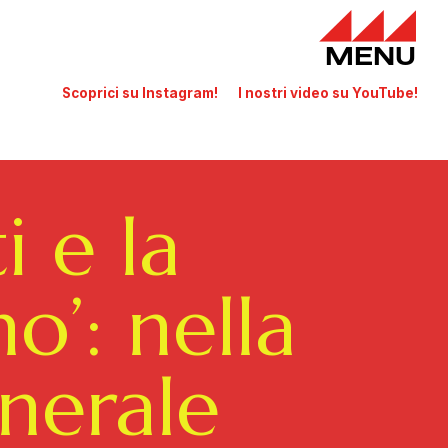
MENU
Scoprici su Instagram!
I nostri video su YouTube!
i e la
o’: nella
enerale