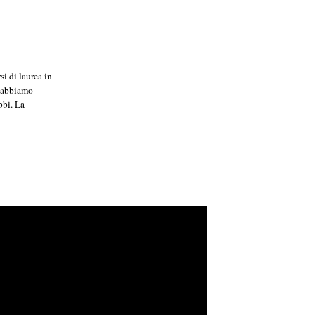
si di laurea in
c’abbiamo
bbi. La