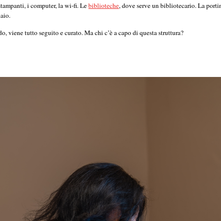
stampanti, i computer, la wi-fi. Le
biblioteche
, dove serve un bibliotecario. La porti
naio.
o, viene tutto seguito e curato. Ma chi c’è a capo di questa struttura?