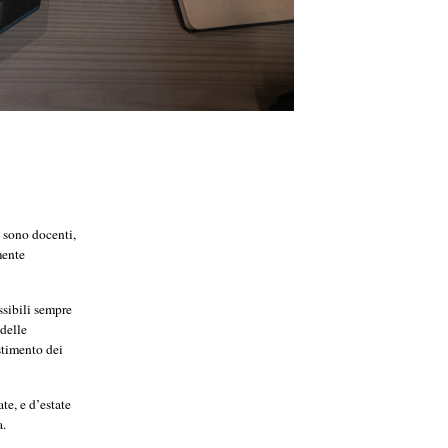
 sono docenti,
mente
ssibili sempre
 delle
estimento dei
te, e d’estate
ia.