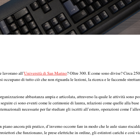
 lavorano all’
Università di San Marino
? Oltre 300. E come sono divise? Circa 250
 si occupano di tutto ciò che non riguarda le lezioni, la ricerca e le faccende stretta
’organizzazione abbastanza ampia e articolata, attraverso la quale le attività sono po
seguire ci sono eventi come le cerimonie di laurea, relazioni come quelle alla base
ernazionali necessarie per far studiare gli iscritti all’estero, operazioni come l’all
 piano ancora più pratico, d’inverno occorre fare in modo che le aule siano riscalda
proiettori che funzionano, le prese elettriche in ordine, gli estintori carichi e così v