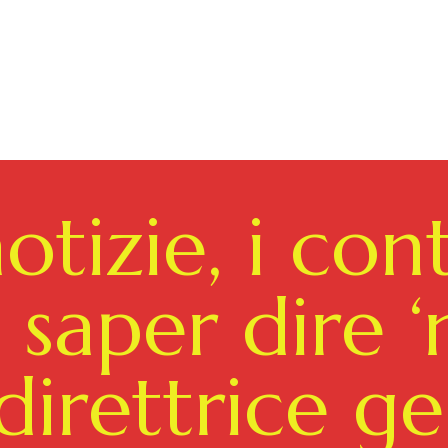
otizie, i cont
 saper dire ‘n
 direttrice g