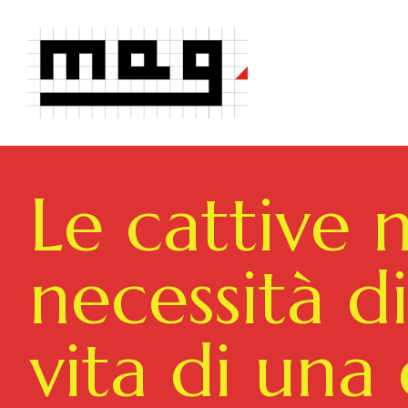
Le cattive n
necessità di
vita di una