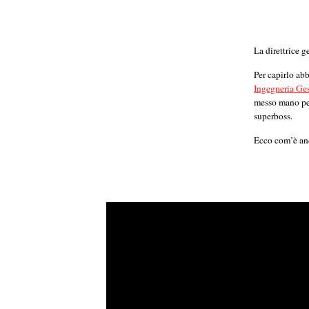
La direttrice g
Per capirlo abb
Ingegneria Ge
messo mano per
superboss.
Ecco com’è and