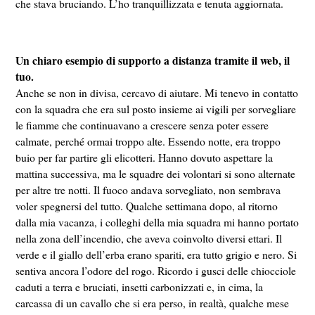
che stava bruciando. L’ho tranquillizzata e tenuta aggiornata.
Un chiaro esempio di supporto a distanza tramite il web, il
tuo.
Anche se non in divisa, cercavo di aiutare. Mi tenevo in contatto
con la squadra che era sul posto insieme ai vigili per sorvegliare
le fiamme che continuavano a crescere senza poter essere
calmate, perché ormai troppo alte. Essendo notte, era troppo
buio per far partire gli elicotteri. Hanno dovuto aspettare la
mattina successiva, ma le squadre dei volontari si sono alternate
per altre tre notti. Il fuoco andava sorvegliato, non sembrava
voler spegnersi del tutto. Qualche settimana dopo, al ritorno
dalla mia vacanza, i colleghi della mia squadra mi hanno portato
nella zona dell’incendio, che aveva coinvolto diversi ettari. Il
verde e il giallo dell’erba erano spariti, era tutto grigio e nero. Si
sentiva ancora l’odore del rogo. Ricordo i gusci delle chiocciole
caduti a terra e bruciati, insetti carbonizzati e, in cima, la
carcassa di un cavallo che si era perso, in realtà, qualche mese